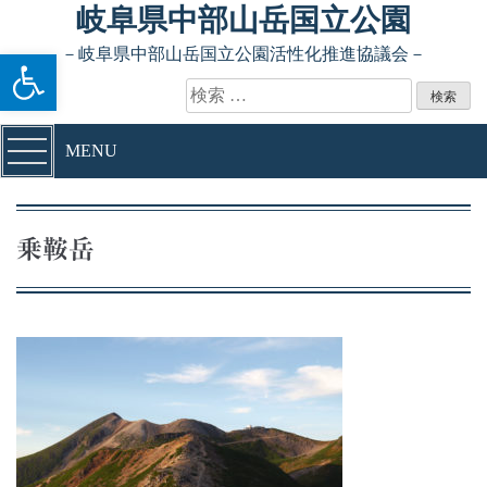
Skip to content
岐阜県中部山岳国立公園
ツールバーを開く
－岐阜県中部山岳国立公園活性化推進協議会－
検索:
MENU
乗鞍岳