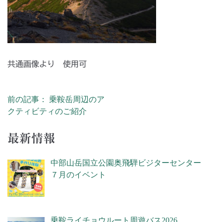
共通画像より 使用可
前の記事： 乗鞍岳周辺のア
投稿ナビゲーション
クティビティのご紹介
最新情報
中部山岳国立公園奥飛騨ビジターセンター
７月のイベント
乗鞍ライチョウルート周遊バス2026