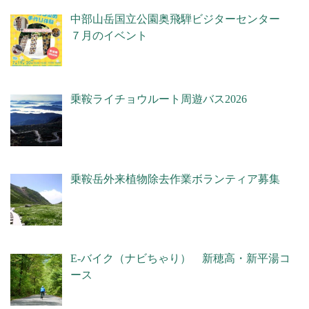
中部山岳国立公園奥飛騨ビジターセンター
７月のイベント
乗鞍ライチョウルート周遊バス2026
乗鞍岳外来植物除去作業ボランティア募集
E-バイク（ナビちゃり） 新穂高・新平湯コ
ース