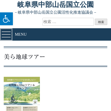
Skip to content
岐阜県中部山岳国立公園
ツールバーを開く
－岐阜県中部山岳国立公園活性化推進協議会－
検索:
MENU
美ら地球ツアー