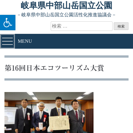
Skip to content
岐阜県中部山岳国立公園
ツールバーを開く
－岐阜県中部山岳国立公園活性化推進協議会－
検索:
MENU
第16回日本エコツーリズム大賞