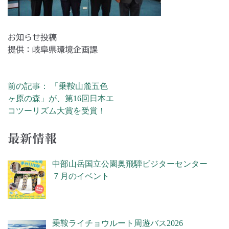
お知らせ投稿
提供：岐阜県環境企画課
前の記事： 「乗鞍山麓五色
投稿ナビゲーション
ヶ原の森」が、第16回日本エ
コツーリズム大賞を受賞！
最新情報
中部山岳国立公園奥飛騨ビジターセンター
７月のイベント
乗鞍ライチョウルート周遊バス2026