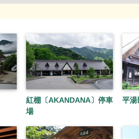
紅棚〔AKANDANA〕停車
平湯
場