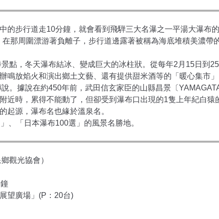
的步行道走10分鐘，就會看到飛騨三大名瀑之一平湯大瀑布的
。在那周圍漂游著負離子，步行道邊露著被稱為海底堆積美濃帶
點，冬天瀑布結冰、變成巨大的冰柱狀。從每年2月15日到2
辦鳴放焰火和演出鄉土文藝、還有提供甜米酒等的「暖心集市」
據說在約450年前，武田信玄家臣的山縣昌景〔YAMAGATA 
附近時，累得不能動了，但卻受到瀑布口出現的1隻上年紀白猿
的起源，瀑布名也緣於溫泉名。
」、「日本瀑布100選」的風景名勝地。
溫泉鄉觀光協會）
分鐘
望廣場」(P：20台)