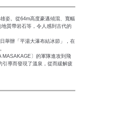
雄姿。從64m高度豪邁傾瀉、寬幅
的地質帶岩石等，令人感到古代的
5日舉辦「平湯大瀑布結冰節」，在
。
MASAKAGE〕的軍隊進攻到飛
的引導而發現了溫泉，從而緩解疲