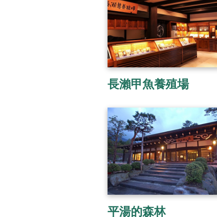
長瀨甲魚養殖場
平湯的森林