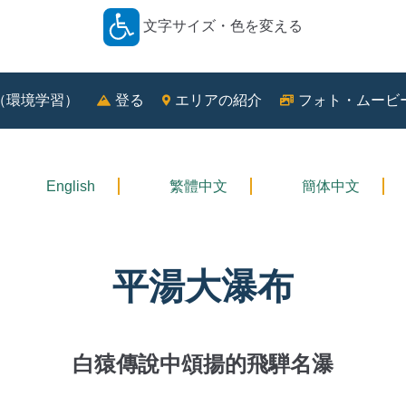
文字サイズ・色を変える
－
（環境学習）
登る
エリアの紹介
フォト・ムービ
English
繁體中文
簡体中文
平湯大瀑布
白猿傳說中頌揚的飛騨名瀑