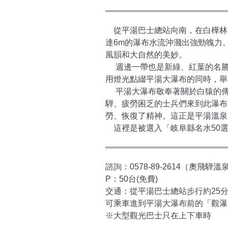
從平湯巴士總站向南，在白樺林中
達6m的瀑布水流沖濺出強勁魄力
風韻和大自然的美妙。
週邊一帶也是新綠、紅葉的名勝景
用燈光點綴平湯大瀑布的同時，舉
平湯大瀑布敬奉著關於白猿的傳說。
騨、疲勞困乏的士兵們來到此瀑布
勞、恢復了精神。這正是平湯溫泉
這裡是被選入「岐阜縣名水50選
諮詢：0578-89-2614（奧飛騨
P：50台(免費)
交通：從平湯巴士總站步行約25
可乘車進到平湯大瀑布前的「觀瀑展
※大型觀光巴士只在上下車時