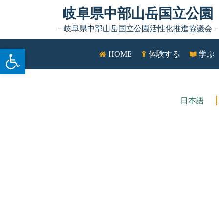
Skip to content
岐阜県中部山岳国立公園
－岐阜県中部山岳国立公園活性化推進協議会
ツールバーを開く
HOME
体験する
学ぶ
日本語