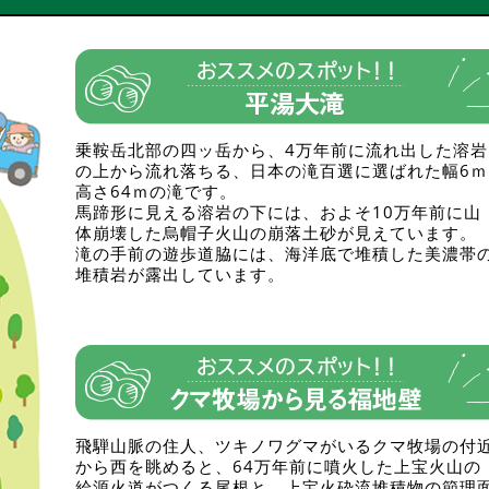
乗鞍岳北部の四ッ岳から、4万年前に流れ出した溶岩
の上から流れ落ちる、日本の滝百選に選ばれた幅6ｍ
高さ64ｍの滝です。
馬蹄形に見える溶岩の下には、およそ10万年前に山
体崩壊した烏帽子火山の崩落土砂が見えています。
滝の手前の遊歩道脇には、海洋底で堆積した美濃帯
堆積岩が露出しています。
飛騨山脈の住人、ツキノワグマがいるクマ牧場の付
から西を眺めると、64万年前に噴火した上宝火山の
給源火道がつくる尾根と、上宝火砕流堆積物の節理