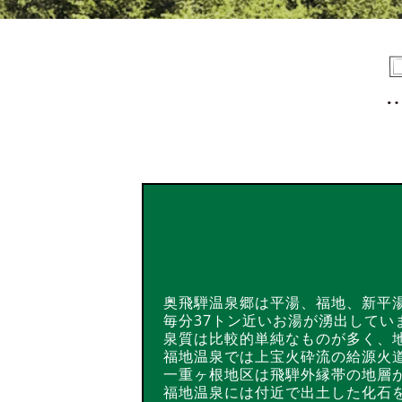
奥飛騨温泉郷は平湯、福地、新平
毎分37トン近いお湯が湧出して
泉質は比較的単純なものが多く、
福地温泉では上宝火砕流の給源火
一重ヶ根地区は飛騨外縁帯の地層
福地温泉には付近で出土した化石