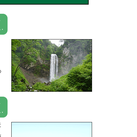
の
近
面