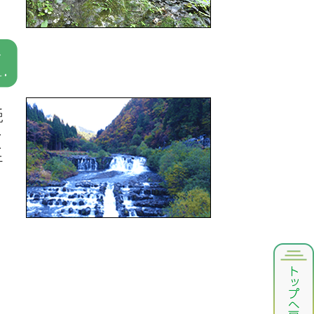
え
配
こ
こ
土