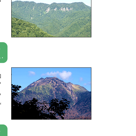
。
国
ち
ろ
、
ず