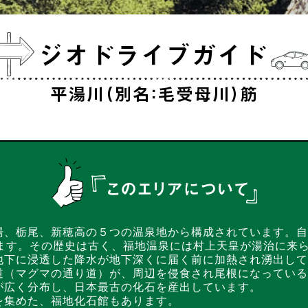
湯、栃尾、新穂高の５つの温泉地から構成されています。自
います。その歴史は古く、福地温泉には村上天皇が湯治に来
地下に浸透した降水が地下深くに届く前に加熱され湧出して
道（マグマの通り道）が、周辺を侵食され尾根になっている
が広く分布し、日本最古の化石を産出しています。
を集めた、福地化石館もあります。