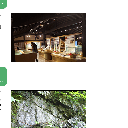
そ
周
ま
で
ん
あ
い