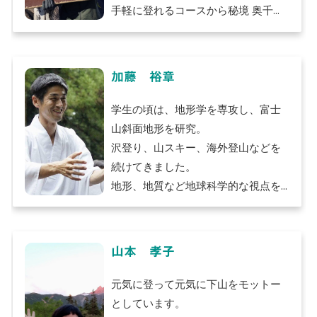
natural resources.
手軽に登れるコースから秘境 奥千町
I would be happy to share these
を巡るコースなどさまざまなコース
with you.
をご案内。
飛騨の母なる山、乗鞍岳より深く楽
加藤 裕章
しんでみてはいかがでしょうか。
学生の頃は、地形学を専攻し、富士
山斜面地形を研究。
沢登り、山スキー、海外登山などを
続けてきました。
地形、地質など地球科学的な視点を
取り入れたガイドを得意としていま
す。
また、神主としての顔も持ち、山岳
山本 孝子
信仰や神仏にまつわる視点から山を
より深く味い楽しんでいただきたい
元気に登って元気に下山をモットー
と思っています。
としています。