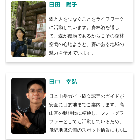
す。
臼田 陽子
２０１９年の創業以来1.5万⼈以上の
ゲストをご案内し、お客様にご満⾜
森と人をつなぐことをライフワーク
いただけているので、さらに事業拡
に活動しています。森林浴を通し
⼤・⾼⼭市のファン増⼤に向けて頑
て、森が健康であるからこその森林
張って参ります。引き続き宜しくお
空間の心地よさと、森のある地域の
願い致します！
魅力を伝えています。
田口 幸弘
日本山岳ガイド協会認定のガイドが
安全に目的地までご案内します。高
山帯の動植物に精通し、フォトグラ
ファーとしても活動しているため、
飛騨地域の旬のスポット情報にも明
るいので、自然の一瞬の輝きをご案