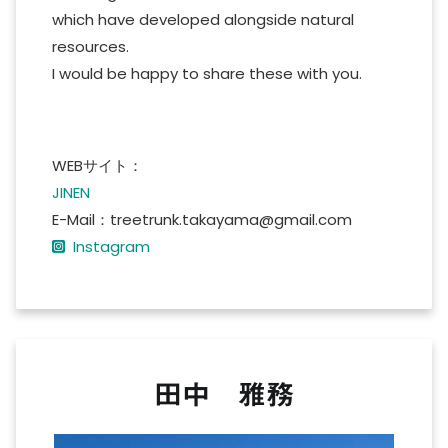
which have developed alongside natural
resources.
I would be happy to share these with you.
WEBサイト：
JINEN
E-Mail：treetrunk.takayama@gmail.com
Instagram
田中 雅務