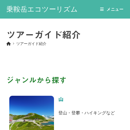
コ
乗鞍岳エコツーリズム
メニュー
ン
テ
ン
ツ
ツアーガイド紹介
へ
>
ツアーガイド紹介
ス
キ
ッ
プ
ジャンルから探す
山
登山・登攀・ハイキングなど