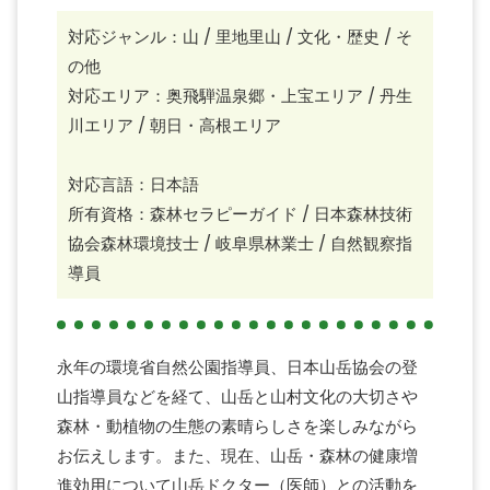
対応ジャンル：山 / 里地里山 / 文化・歴史 / そ
の他
対応エリア：奥飛騨温泉郷・上宝エリア / 丹生
川エリア / 朝日・高根エリア
対応言語：日本語
所有資格：森林セラピーガイド / 日本森林技術
協会森林環境技士 / 岐阜県林業士 / 自然観察指
導員
永年の環境省自然公園指導員、日本山岳協会の登
山指導員などを経て、山岳と山村文化の大切さや
森林・動植物の生態の素晴らしさを楽しみながら
お伝えします。また、現在、山岳・森林の健康増
進効用について山岳ドクター（医師）との活動を