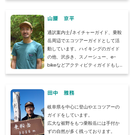
内できます。
安心して自然の魅力をお楽しみくだ
山腰 京平
さい。
通訳案内士/ネイチャーガイド、乗鞍
岳周辺でエコツアーガイドとして活
動しています。ハイキングのガイド
の他、沢歩き、スノーシュー、e-
bikeなどアクティビティガイドもし
ています。
Licenced English guide/Nature
田中 雅務
guide
Takayama has a unique culture
岐阜県を中心に登山やエコツアーの
and history, including its food,
ガイドをしています。
crafts, and folk arts, all of which
広大な裾野をもつ乗鞍岳には手付か
have developed alongside
ずの自然が多く残っております。