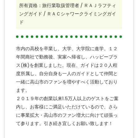
所有資格：旅行業取扱管理者 / ＲＡＪラフティ
ングガイド / ＲＡＣシャワークライミングガイ
ド
市内の高校を卒業し、大学、大学院に進学。１２
年間商社で勤務後、実家へ帰省し、ハッピープラ
ス(株)を創業しました。現在、ガイドは２０人程
度所属し、⾃分⾃⾝も⼀⼈のガイドとして仲間と
⼀緒に⾼⼭市のファンを増やすべく活動しており
ます。
２０１９年の創業以来1.5万⼈以上のゲストをご案
内し、お客様にご満⾜いただけているので、さら
に事業拡⼤・⾼⼭市のファン増⼤に向けて頑張っ
て参ります。引き続き宜しくお願い致します！