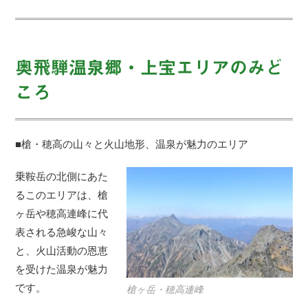
奥飛騨温泉郷・上宝エリアのみど
ころ
■槍・穂高の山々と火山地形、温泉が魅力のエリア
乗鞍岳の北側にあた
るこのエリアは、槍
ヶ岳や穂高連峰に代
表される急峻な山々
と、火山活動の恩恵
を受けた温泉が魅力
です。
槍ヶ岳・穂高連峰