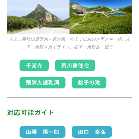
左上：乗鞍山麓五色ヶ原の森、右上：ほおのき平スキー場、左
下：乗鞍スカイライン、右下：乗鞍岳 畳平
千光寺
荒川家住宅
飛騨大鍾乳洞
銚子の滝
対応可能ガイド
山腰 陽一郎
田口 幸弘