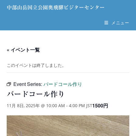
コ
中部山岳国立公園奥飛驒ビジターセンター
ン
テ
メニュー
ン
ツ
へ
ス
« イベント一覧
キ
ッ
このイベントは終了しました。
プ
Event Series:
バードコール作り
バードコール作り
1500円
11月 8日, 2025年 @ 10:00 AM
-
4:00 PM
JST