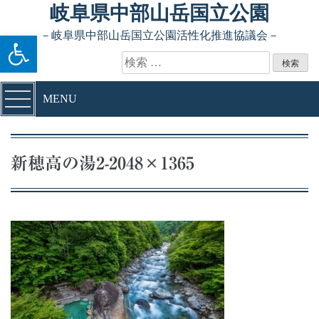
Skip to content
岐阜県中部山岳国立公園
ツールバーを開く
－岐阜県中部山岳国立公園活性化推進協議会－
検索:
MENU
新穂高の湯2-2048×1365