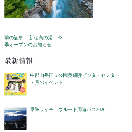
前の記事： 新穂高の湯 今
投稿ナビゲーション
季オープンのお知らせ
最新情報
中部山岳国立公園奥飛騨ビジターセンター
７月のイベント
乗鞍ライチョウルート周遊バス2026